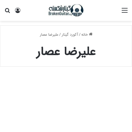
منو
ورود
جس
خانه
/
آکورد گيتار
/
علیرضا عصار
علیرضا عصار
آکورد
باید
بودن
از
علیرضا
عصار